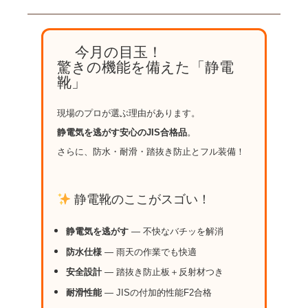
今月の目玉！
驚きの機能を備えた「静電
靴」
現場のプロが選ぶ理由があります。
静電気を逃がす安心のJIS合格品
。
さらに、防水・耐滑・踏抜き防止とフル装備！
静電靴のここがスゴい！
静電気を逃がす
― 不快なバチッを解消
防水仕様
― 雨天の作業でも快適
安全設計
― 踏抜き防止板＋反射材つき
耐滑性能
― JISの付加的性能F2合格