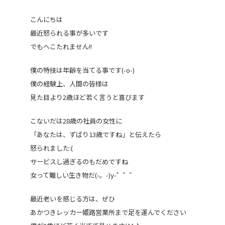
こんにちは
最近怒られる事が多いです
でもへこたれません!!
僕の特技は年齢を当てる事です(-o-)
僕の経験上、人間の皆様は
見た目より2歳ほど若く言うと喜びます
こないだは28歳の社員の女性に
「あなたは、ずばり13歳ですね」と伝えたら
怒られました:(
サービスし過ぎるのもだめですね
女って難しい生き物だ(-。-)y-゜゜゜
最近老いを感じる方は、ぜひ
あかつきレッカー姫路営業所まで足を運んでください