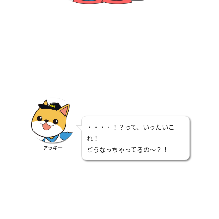
・・・・！？って、いったいこ
れ！
アッキー
どうなっちゃってるの～？！