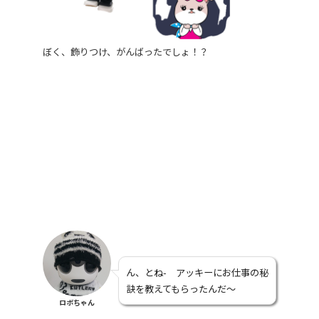
ぼく、飾りつけ、がんばったでしょ！？
ん、とね- アッキーにお仕事の秘
訣を教えてもらったんだ～
ロボちゃん