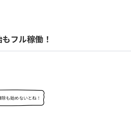
始もフル稼働！
掃除も始めないとね！