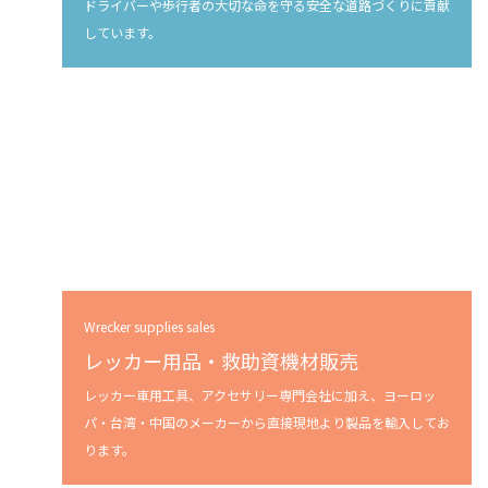
ドライバーや歩行者の大切な命を守る安全な道路づくりに貢献
しています。
Wrecker supplies sales
レッカー用品・救助資機材販売
レッカー車用工具、アクセサリー専門会社に加え、ヨーロッ
パ・台湾・中国のメーカーから直接現地より製品を輸入してお
ります。