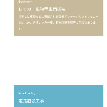
Bodywork
レッカー車特種車両架装
架装とは車輌などに積載される装備でフォークリフトレッカー
をはじめ、各種レッカー車、特殊装置車輌等の架装を承りま
す。
Road facility
道路施設工事