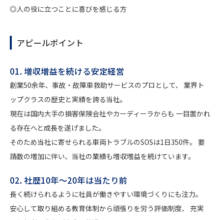
◎人の役に立つことに喜びを感じる方
アピールポイント
01. 増収増益を続ける安定経営
創業50余年、事故・故障車救助サービスのプロとして、 業界ト
ップクラスの歴史と実績を誇る当社。
現在は国内大手の損害保険会社やカーディーラからも 一目置かれ
る存在へと成長を遂げました。
そのため当社に寄せられる車両トラブルのSOSは1日350件。 要
請数の増加に伴い、当社の業績も増収増益を続けています。
02. 社歴10年～20年は当たり前
長く続けられるように社員が働きやすい環境づくりにも注力。
安心して取り組める教育体制から頑張りを労う評価制度、 充実