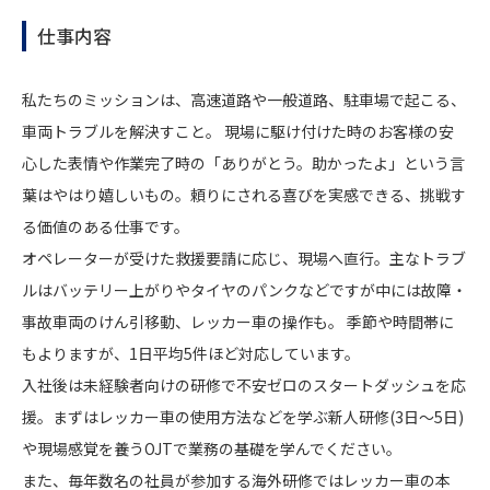
仕事内容
私たちのミッションは、高速道路や一般道路、駐車場で起こる、
車両トラブルを解決すこと。 現場に駆け付けた時のお客様の安
心した表情や作業完了時の「ありがとう。助かったよ」という言
葉はやはり嬉しいもの。頼りにされる喜びを実感できる、挑戦す
る価値のある仕事です。
オペレーターが受けた救援要請に応じ、現場へ直行。主なトラブ
ルはバッテリー上がりやタイヤのパンクなどですが中には故障・
事故車両のけん引移動、レッカー車の操作も。 季節や時間帯に
もよりますが、1日平均5件ほど対応しています。
入社後は未経験者向けの研修で不安ゼロのスタートダッシュを応
援。まずはレッカー車の使用方法などを学ぶ新人研修(3日～5日)
や現場感覚を養うOJTで業務の基礎を学んでください。
また、毎年数名の社員が参加する海外研修ではレッカー車の本