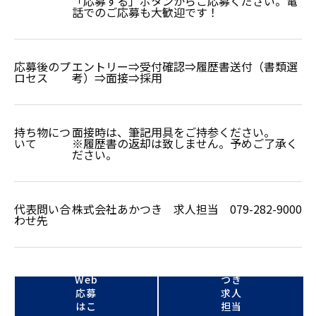
「応募する」ボタンからご応募ください。電
話でのご応募も大歓迎です！
応募後のプ
エントリー⇒受付確認⇒履歴書送付（書類選
ロセス
考）⇒面接⇒採用
持ち物につ
面接時は、筆記用具をご持参ください。
いて
※履歴書の返却は致しません。予めご了承く
ださい。
代表問い合
株式会社あかつき 求人担当 079-282-9000
わせ先
株式
会社
あか
Web
つき
応募
求人
はこ
担当