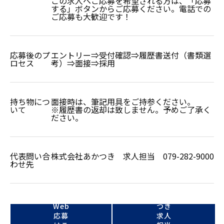
この求人へご応募を希望される方は、「応募
する」ボタンからご応募ください。電話での
ご応募も大歓迎です！
応募後のプ
エントリー⇒受付確認⇒履歴書送付（書類選
ロセス
考）⇒面接⇒採用
持ち物につ
面接時は、筆記用具をご持参ください。
いて
※履歴書の返却は致しません。予めご了承く
ださい。
代表問い合
株式会社あかつき 求人担当 079-282-9000
わせ先
株式
会社
あか
Web
つき
応募
求人