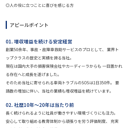
◎人の役に立つことに喜びを感じる方
アピールポイント
01. 増収増益を続ける安定経営
創業50余年、事故・故障車救助サービスのプロとして、 業界ト
ップクラスの歴史と実績を誇る当社。
現在は国内大手の損害保険会社やカーディーラからも 一目置かれ
る存在へと成長を遂げました。
そのため当社に寄せられる車両トラブルのSOSは1日350件。 要
請数の増加に伴い、当社の業績も増収増益を続けています。
02. 社歴10年～20年は当たり前
長く続けられるように社員が働きやすい環境づくりにも注力。
安心して取り組める教育体制から頑張りを労う評価制度、 充実