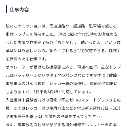
仕事内容
私たちのミッションは、高速道路や一般道路、駐車場で起こる、
車両トラブルを解決すこと。 現場に駆け付けた時のお客様の安
心した表情や作業完了時の「ありがとう。助かったよ」という言
葉はやはり嬉しいもの。頼りにされる喜びを実感できる、挑戦す
る価値のある仕事です。
オペレーターが受けた救援要請に応じ、現場へ直行。主なトラブ
ルはバッテリー上がりやタイヤのパンクなどですが中には故障・
事故車両のけん引移動、レッカー車の操作も。 季節や時間帯に
もよりますが、1日平均5件ほど対応しています。
入社後は未経験者向けの研修で不安ゼロのスタートダッシュを応
援。まずはレッカー車の使用方法などを学ぶ新人研修(3日～5日)
や現場感覚を養うOJTで業務の基礎を学んでください。
また、毎年数名の社員が参加する海外研修ではレッカー車の本