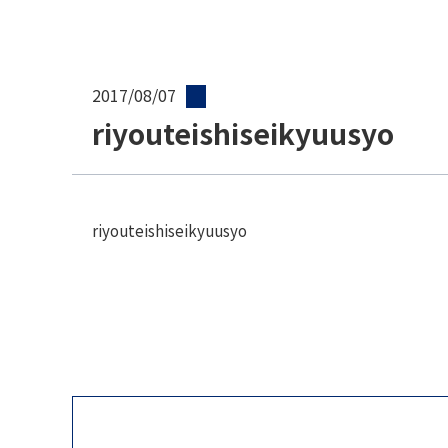
2017/08/07
riyouteishiseikyuusyo
riyouteishiseikyuusyo